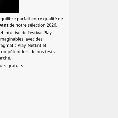
uilibre parfait entre qualité de
ayant
de notre sélection 2026.
t intuitive de Festival Play
 imaginables, avec des
agmatic Play, NetEnt et
 compétent lors de nos tests.
arché.
urs gratuits