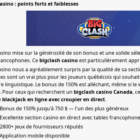
asino : points forts et faiblesses
asino mise sur la générosité de son bonus et une solide séle
francophones. Ce
bigclash casino
est particulièrement appr
asino nous a agréablement surpris par la qualité de sa secti
s sont un vrai plus pour les joueurs québécois qui souhai
re linguistique. Le bonus de 150% est alléchant, même si l
. Pour ceux qui recherchent un
bigclash casino Canada
, c
e
blackjack en ligne avec croupier en direct
.
Bonus de 150% jusqu'à 750 $ — l'un des plus généreux
Excellente section casino en direct avec tables francophon
2800+ jeux de fournisseurs réputés
Application mobile disponible