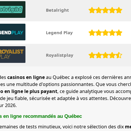
Betalright
Legend Play
Royalistplay
des
casinos en ligne
au Québec a explosé ces dernières ann
s une multitude d'options passionnantes. Que vous cherc
o en ligne le plus payant
, ce guide analytique vous accom
de jeu fiable, sécurisée et adaptée à vos attentes. Découvr
r 2026.
s en ligne recommandés au Québec
emaines de tests minutieux, voici notre sélection des dix
me