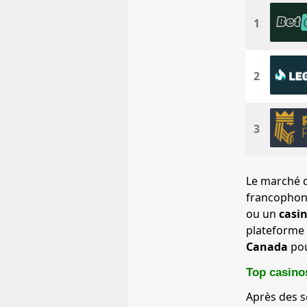
1
2
3
Le marché 
francophone
ou un
casin
plateforme 
Canada
pou
Top casino
Après des s