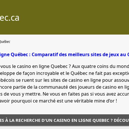
ec.ca
 Québec
ligne Québec : Comparatif des meilleurs sites de jeux au
vous le casino en ligne Quebec ? Aux quatre coins du monde,
veloppe de façon incroyable et le Québec ne fait pas except
bécois se ruent sur les sites de casino en ligne pour assouv
encore partie de la communauté des joueurs de casino en li
 de vous y mettre. Ne vous en faites pas si vous avez accu
savoir pourquoi ce marché est une véritable mine d’or !
ES À LA RECHERCHE D'UN CASINO EN LIGNE QUEBEC ? DÉCOU