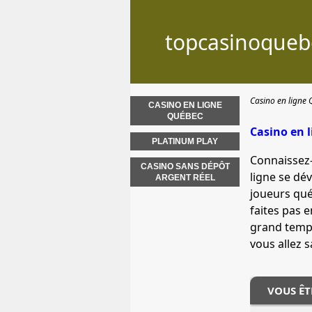
topcasinoqueb
Casino en ligne
CASINO EN LIGNE
QUÉBEC
Casino en 
PLATINUM PLAY
Connaissez-
CASINO SANS DÉPÔT
ligne se dé
ARGENT RÉEL
joueurs qué
faites pas 
grand temps
vous allez 
VOUS ÊT