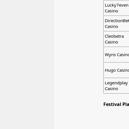
Lucky7even
Casino
DirectionBe
Casino
Cleobetra
Casino
Wyns Casin
Hugo Casin
Legendplay
Casino
Festival Pl