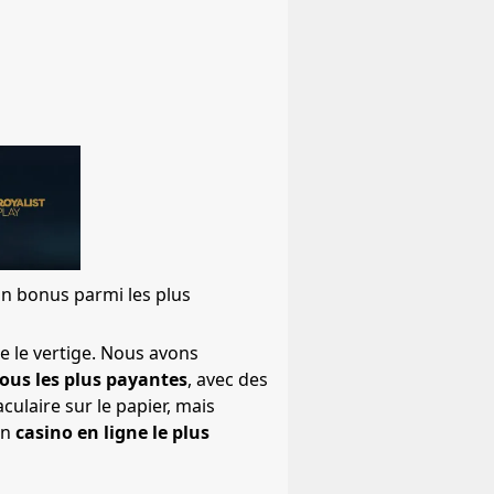
un bonus parmi les plus
ne le vertige. Nous avons
ous les plus payantes
, avec des
culaire sur le papier, mais
un
casino en ligne le plus