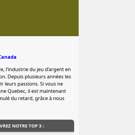
 Canada
 l’industrie du jeu d’argent en
ion. Depuis plusieurs années les
ir leurs passions. Si vous ne
gne Quebec, il est maintenant
mulé du retard, grâce à nous
VREZ NOTRE TOP 3 :