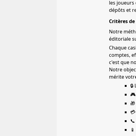
les joueur
dépôts et re
Critères de
Notre métho
éditoriale 
Chaque casi
comptes, ef
c'est que n
Notre object
mérite votr
🔒
🎮
🎁
💳
📞
📱