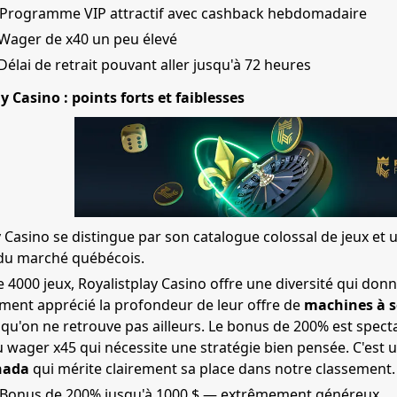
Programme VIP attractif avec cashback hebdomadaire
Wager de x40 un peu élevé
Délai de retrait pouvant aller jusqu'à 72 heures
y Casino : points forts et faiblesses
y Casino se distingue par son catalogue colossal de jeux et 
du marché québécois.
e 4000 jeux, Royalistplay Casino offre une diversité qui don
ement apprécié la profondeur de leur offre de
machines à s
 qu'on ne retrouve pas ailleurs. Le bonus de 200% est specta
u wager x45 qui nécessite une stratégie bien pensée. C'est 
nada
qui mérite clairement sa place dans notre classement.
Bonus de 200% jusqu'à 1000 $ — extrêmement généreux