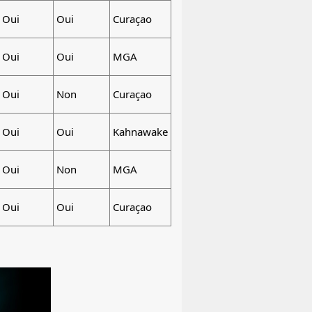
Oui
Oui
Curaçao
Oui
Oui
MGA
Oui
Non
Curaçao
Oui
Oui
Kahnawake
Oui
Non
MGA
Oui
Oui
Curaçao